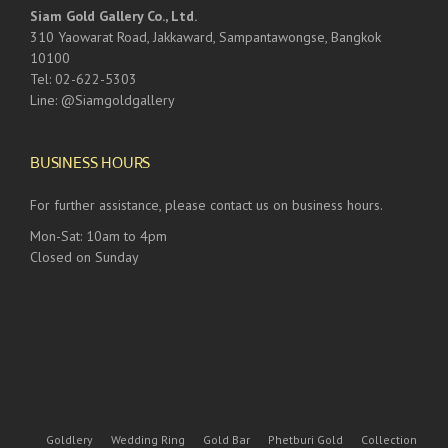
Siam Gold Gallery Co., Ltd.
310 Yaowarat Road, Jakkaward, Sampantawongse, Bangkok
10100
Tel: 02-622-5303
Line: @Siamgoldgallery
BUSINESS HOURS
For further assistance, please contact us on business hours.
Mon-Sat: 10am to 4pm
Closed on Sunday
Goldlery
Wedding Ring
Gold Bar
Phetburi Gold
Collection