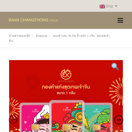
Skip
Eng
to
content
บ้านช่างทองกรุ๊ป
Products
ทองคำแท่ง 96.5% น้ำหนัก 1 กรัม “ชุดเทพเจ้า
จีน”