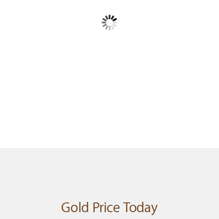
พเจ้า
Goldlery 24K Gold "Zodiac" Dog Pendant
PAMP
Gold Price Today