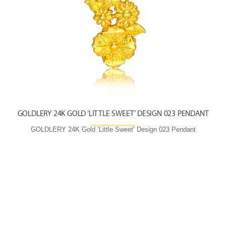
GOLDLERY 24K GOLD ‘LITTLE SWEET’ DESIGN 023 PENDANT
G
GOLDLERY 24K Gold ‘Little Sweet’ Design 023 Pendant
G
Available Online via Goldgega
Shop Now:
https://www.goldgega.com/pendants/goldlery-24k-
yellow-gold-little-sweet-design-023-pendant.html