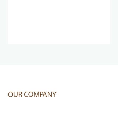
เป็นทองแท่งเหมาะสำหรับคนที่ไม่ค่อยเน้นสวมใส่
ก็เน้นเป็นทองแท่ง หากให้ไว้เฉยๆคงไม่รู้สึกอะไร
เก็บไว้เกร็งกำไรได้ ...
Read More
May 8, 2023
by Content Editor
OUR COMPANY