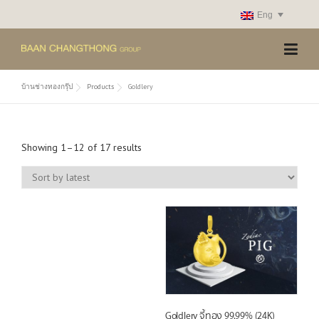
Skip
Eng
to
content
บ้านช่างทองกรุ๊ป
Products
Goldlery
S
Showing 1–12 of 17 results
o
r
t
e
d
b
y
l
a
t
Goldlery จี้ทอง 99.99% (24K)