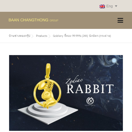
Skip
Eng
to
content
บ้านช่างทองกรุ๊ป
Products
Goldlery จี้ทอง 99.99% (24K) นักษัตร (กระต่าย)