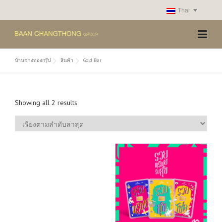
Skip
Thai
to
content
บ้านช่างทองกรุ๊ป
สินค้า
Gold Bar
S
Showing all 2 results
o
r
t
e
d
b
y
l
a
t