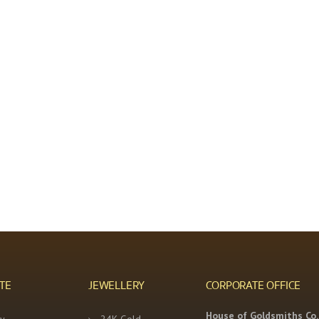
TE
JEWELLERY
CORPORATE OFFICE
House of Goldsmiths Co.,