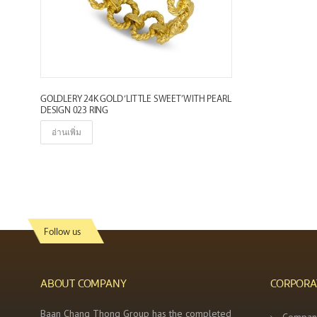
GOLDLERY 24K GOLD ‘LITTLE SWEET’ WITH PEARL
DESIGN 023 RING
อ่านเพิ่ม
Follow us
ABOUT COMPANY
CORPORA
Baan Chang Thong Group has the completed