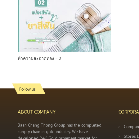
ทำความสะอาดทอง – 2
Follow us
ABOUT COMPANY
CORPORA
Baan Chang Thong Group has the completed
Compan
supply chain in gold industry. We have
Stores 
developed 24K Gold ornament market for