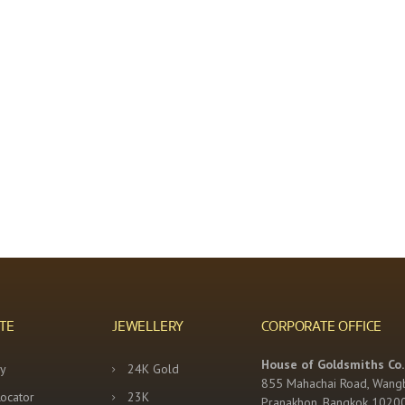
TE
JEWELLERY
CORPORATE OFFICE
House of Goldsmiths Co.,
y
24K Gold
855 Mahachai Road, Wang
Locator
23K
Pranakhon, Bangkok 1020