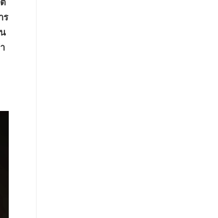
ิต
าร
จน
ทำ