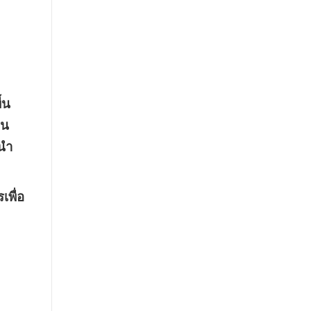
้น
็น
ถนำ
เพื่อ