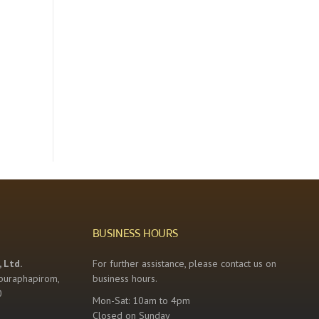
BUSINESS HOURS
 Ltd.
For further assistance, please contact us on
buraphapirom,
business hours.
0
Mon-Sat: 10am to 4pm
Closed on Sunday