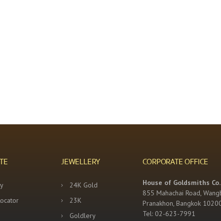
TE
JEWELLERY
CORPORATE OFFICE
House of Goldsmiths Co.,
y
24K Gold
855 Mahachai Road, Wang
Locator
23K
Pranakhon, Bangkok 1020
Tel: 02-623-7991
Goldlery