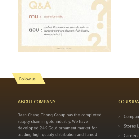
Follow us
ABOUT COMPANY
CORPORA
Baan Chang Thong Group has the completed
Compan
supply chain in gold industry. We have
Stores 
developed 24K Gold ornament market for
leading high quality distribution and famed
Careers