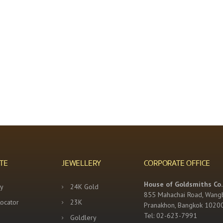
TE
JEWELLERY
CORPORATE OFFICE
House of Goldsmiths Co.,
y
24K Gold
855 Mahachai Road, Wang
Locator
23K
Pranakhon, Bangkok 1020
Tel: 02-623-7991
Goldlery