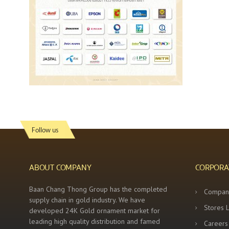
Follow us
ABOUT COMPANY
CORPORA
Baan Chang Thong Group has the completed
Compan
supply chain in gold industry. We have
Stores 
developed 24K Gold ornament market for
leading high quality distribution and famed
Careers