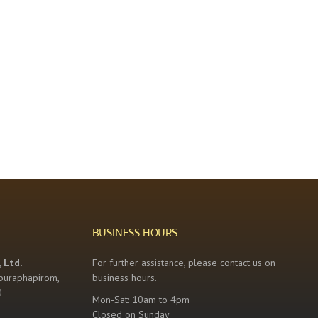
BUSINESS HOURS
 Ltd.
For further assistance, please contact us on
buraphapirom,
business hours.
0
Mon-Sat: 10am to 4pm
Closed on Sunday