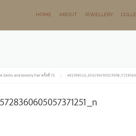
HOME
ABOUT
JEWELLERY
COLL
k Gems and Jewelry Fair ครั้งที่ 71
481098116_656196590323908_5728360
_5728360605057371251_n