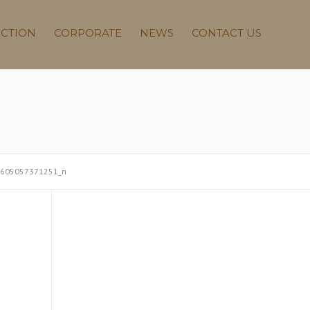
ECTION
CORPORATE
NEWS
CONTACT US
605057371251_n