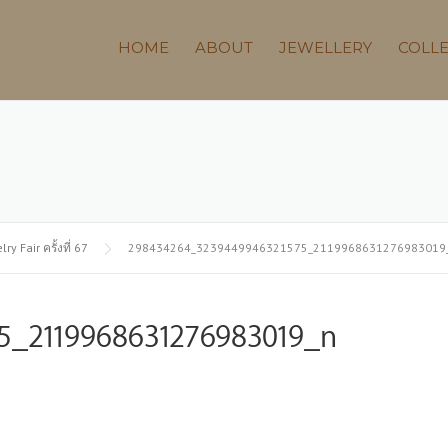
HOME
ABOUT
JEWELLERY
COLL
Fair ครั้งที่ 67
298434264_3239449946321575_2119968631276983019
5_2119968631276983019_n