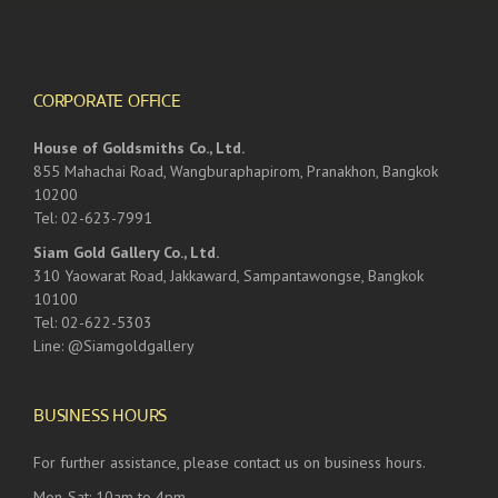
CORPORATE OFFICE
House of Goldsmiths Co., Ltd.
855 Mahachai Road, Wangburaphapirom, Pranakhon, Bangkok
10200
Tel: 02-623-7991
Siam Gold Gallery Co., Ltd.
310 Yaowarat Road, Jakkaward, Sampantawongse, Bangkok
10100
Tel: 02-622-5303
Line: @Siamgoldgallery
BUSINESS HOURS
For further assistance, please contact us on business hours.
Mon-Sat: 10am to 4pm