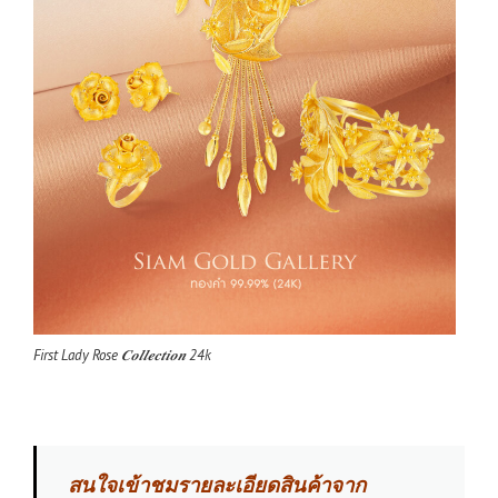
First Lady Rose 𝑪𝒐𝒍𝒍𝒆𝒄𝒕𝒊𝒐𝒏 24k
สนใจเข้าชมรายละเอียดสินค้าจาก