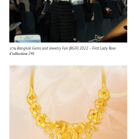
งาน Bangkok Gems and Jewelry Fair (BGJF) 2022 – First Lady Rose
𝑪𝒐𝒍𝒍𝒆𝒄𝒕𝒊𝒐𝒏 24k