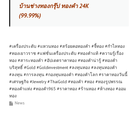
บ้านช่างทองกรุ๊ป ทองคำ
24K
(99.99%)
#เครื่องประดับ #แหวนทอง #สร้อยคอทองคำ #จี้ทอง #กำไลทอง
#ทองเยาวราช #แฟชั่นเครื่องประดับ #ทองคำแท้ #ความรู้เรื่อง
ทอง #สาระทองคำ #อัปเดตราคาทอง #ทองคำน่ารู้ #ทองคำ
บริสุทธิ์ #Gold #Goldinvestment #ลงทุนทอง #ลงทุนทองคำ
#ลงทุน #การลงทุน #กองทุนทองคำ #ทองคำโลก #ราคาทองวันนี้
#เศรษฐกิจ #Jewelry #ThaiGold #ทองคำ #ทอง #ทองรูปพรรณ
#ทองคำแท่ง #ทองคำ965 #ราคาทอง #ร้านทอง #ห้างทอง #ออม
ทอง
News