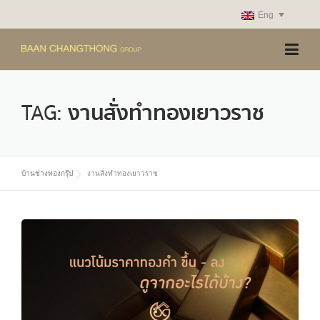
Skip
Eng
to
content
TAG:
งานสั่งทำทองเยาวราช
บ้านช่างทองกรุ๊ป
งานสั่งทำทองเยาวราช