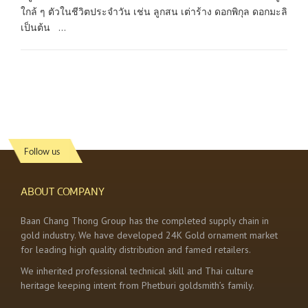
ใกล้ ๆ ตัวในชีวิตประจำวัน เช่น ลูกสน เต่าร้าง ดอกพิกุล ดอกมะลิ
เป็นต้น ...
Follow us
ABOUT COMPANY
Baan Chang Thong Group has the completed supply chain in
gold industry. We have developed 24K Gold ornament market
for leading high quality distribution and famed retailers.
We inherited professional technical skill and Thai culture
heritage keeping intent from Phetburi goldsmith’s family.