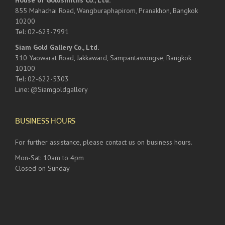
House of Goldsmiths Co., Ltd.
855 Mahachai Road, Wangburaphapirom, Pranakhon, Bangkok
10200
Tel: 02-623-7991
Siam Gold Gallery Co., Ltd.
310 Yaowarat Road, Jakkaward, Sampantawongse, Bangkok
10100
Tel: 02-622-5303
Line: @Siamgoldgallery
BUSINESS HOURS
For further assistance, please contact us on business hours.
Mon-Sat: 10am to 4pm
Closed on Sunday