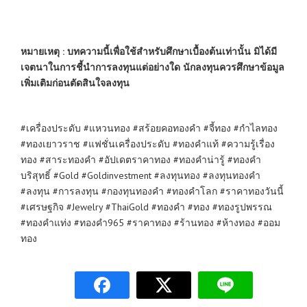
หมายเหตุ : บทความนี้เพื่อใช้สำหรับศึกษาเบื้องต้นเท่านั้น มิได้มี
เจตนาในการชี้นำการลงทุนแต่อย่างใด นักลงทุนควรศึกษาข้อมูล
เพิ่มเติมก่อนตัดสินใจลงทุน
#เครื่องประดับ #แหวนทอง #สร้อยคอทองคำ #จี้ทอง #กำไลทอง
#ทองเยาวราช #แฟชั่นเครื่องประดับ #ทองคำแท้ #ความรู้เรื่อง
ทอง #สาระทองคำ #อัปเดตราคาทอง #ทองคำน่ารู้ #ทองคำ
บริสุทธิ์ #Gold #Goldinvestment #ลงทุนทอง #ลงทุนทองคำ
#ลงทุน #การลงทุน #กองทุนทองคำ #ทองคำโลก #ราคาทองวันนี้
#เศรษฐกิจ #Jewelry #ThaiGold #ทองคำ #ทอง #ทองรูปพรรณ
#ทองคำแท่ง #ทองคำ965 #ราคาทอง #ร้านทอง #ห้างทอง #ออม
ทอง