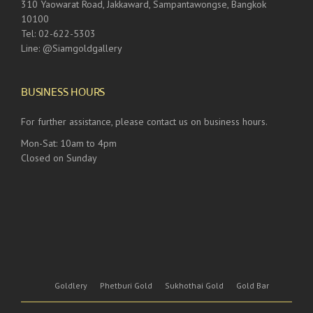
310 Yaowarat Road, Jakkaward, Sampantawongse, Bangkok
10100
Tel: 02-622-5303
Line: @Siamgoldgallery
BUSINESS HOURS
For further assistance, please contact us on business hours.
Mon-Sat: 10am to 4pm
Closed on Sunday
Goldlery
Phetburi Gold
Sukhothai Gold
Gold Bar