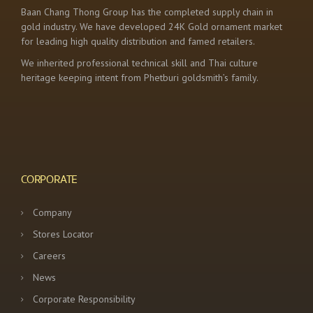
a
Baan Chang Thong Group has the completed supply chain in
gold industry. We have developed 24K Gold ornament market
v
for leading high quality distribution and famed retailers.
i
We inherited professional technical skill and Thai culture
heritage keeping intent from Phetburi goldsmith’s family.
g
a
t
i
CORPORATE
o
Company
n
Stores Locator
Careers
News
Corporate Responsibility