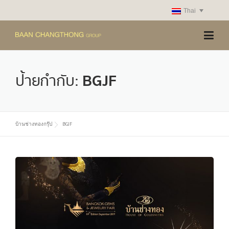
Skip
Thai
to
content
ป้ายกำกับ:
BGJF
บ้านช่างทองกรุ๊ป
BGJF