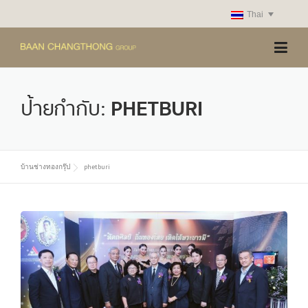
Skip
Thai
to
content
ป้ายกำกับ:
PHETBURI
บ้านช่างทองกรุ๊ป
phetburi