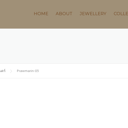
HOME
ABOUT
JEWELLERY
COLL
นดร์
Prawmarin-03