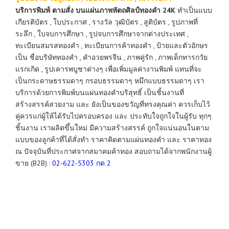
บริการพิมพ์ ตามสั่ง บนแผ่นภาพหัตถศิลป์ทองคำ 24K
ทำเป็นแบบ
เกียรติบัตร , ใบประกาศ , รางวัล วุฒิบัตร , สูติบัตร , รูปภาพที่
ระลึก , ใบจบการศึกษา , รูปจบการศึกษาจากต่างประเทศ ,
ทะเบียนสมรสทองคำ , ทะเบียนการค้าทองคำ , ป้ายและตัวอักษร
เป็น ชื่อบริษัททองคำ , คำอวยพรจีน , ภาพคู่รัก , ภาพเด็กทารกวัย
แรกเกิด , รูปเคารพบูชาต่างๆ เพื่อเพิ่มมูลค่างานพิมพ์ แทนที่จะ
เป็นกระดาษธรรมดาๆ กรอบธรรมดาๆ หมึกแบบธรรมดาๆ เรา
บริการด้วยการพิมพ์บนแผ่นทองคำบริสุทธิ์ เป็นชิ้นงานที่
สร้างสรรค์สวยงาม และ ยังเป็นของขวัญที่ทรงคุณค่า ควรเก็บไว้
คู่ควรแก่ผู้ให้ได้รับไปครอบครอง และ ประทับใจถูกใจในผู้รับ ทุกๆ
ชิ้นงาน เราผลิตขึ้นใหม่ มีความสร้างสรรค์ ถูกใจแน่นอนในตาม
แบบของลูกค้าที่ได้สั่งทำ ราคาคิดตามแผ่นทองคำ และ ราคาทอง
ณ ปัจจุบันที่ประกาศจากสมาคมค้าทอง สอบถามได้จากพนักงานผู้
ขาย (B2B) :
02-622-5303 กด 2