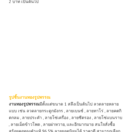
2 บาท เป็นต้นไป
รูปชิ้นงานทองรูปพรรณ
งานทองรูปพรรณ
มีตั้งแต่ขนาด 1 สลึงเป็นต้นไป ลวดลายหลาย
แบบ เช่น ลวดลายกระดูกมังกร , ลายเบนซ์ , ลายทาโร่ , ลายคตกิ
ตกลม , ลายประคำ , ลายโซ่เครื่อง , ลายซีตรอง , ลายโซ่แบนราบ
, ลายเม็ดข้าวโพด , ลายผ่าหวาย, และอีกมากมาย สนใจสั่งซื้อ
สร้อยคอทองคำแท้ 96.5% ลายยอดนิยมได้ ราคาดี สามารถเลือก