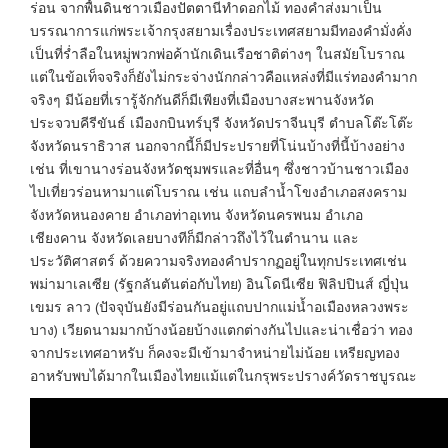
ร่อน จากพื้นดินชาวเมืองปัตตานีทำดอกไม้ ทองคำส่งมาเป็น
บรรณาการแก่พระเจ้ากรุงสยามเรื่องประเทศสยามมีทองคำมั่งคั่ง
เป็นที่ร่ำลือในหมู่พวกพ่อค้านักเดินเรือชาติต่างๆ ในสมัยโบราณ
แต่ในข้อเท็จจริงก็ยังไม่กระจ่างนักกล่าวคือแหล่งที่มีแร่ทองคำมาก
จริงๆ มีน้อยที่เรารู้จักกันดีก็มีเพียงที่เมืองบางสะพานจังหวัด
ประจวบคีรีขันธ์ เมืองกบินทร์บุรี จังหวัดปราจีนบุรี ตำบลโต๊ะโต๊ะ
จังหวัดนราธิวาส นอกจากนี้ก็มีประปรายที่โน่นบ้างที่นี้บ้างอย่าง
เช่น ที่เขานางร่อนจังหวัดชุมพรและที่อื่นๆ ซึ่งชาวบ้านชาวเมือง
ไปเที่ยวร่อนหามาแต่โบราณ เช่น แถบลำน้ำโขงอำเภอสงคราม
จังหวัดหนองคาย อำเภอท่าอุเทน จังหวัดนครพนม อำเภอ
เชียงคาน จังหวัดเลยบางทีก็มีกล่าวถึงไว้ในตำนาน และ
ประวัติศาสตร์ ด้วยความจริงทองคำปรากฏอยู่ในทุกประเทศเช่น
พม่ามาเลเซีย (รัฐกลันตันต่อกับไทย) อินโดนีเซีย ฟิลิปปินส์ ญี่ปุ่น
เขมร ลาว (ปัจจุบันยังมีร่อนกันอยู่แถบปากแม่น้ำอเมืองหลวงพระ
บาง) เวียดนามมากบ้างน้อยบ้างแตกต่างกันไปและน่าเชื่อว่า ทอง
จากประเทศอาหรับ ก็คงจะมีเข้ามาจำหน่ายไม่น้อย เหรียญทอง
อาหรับพบได้มากในเมืองไทยแม้แต่ในกรุพระปรางค์วัดราชบูรณะ