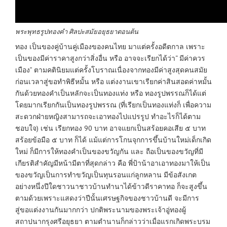
พระพุทธรูปทองคำ ศิลปะสมัยอยุธยาตอนต้น
ทอง เป็นของคู่บ้านคู่เมืองของคนไทย มาแต่ครั้งอดีตกาล เพราะ
เป็นของมีค่าราคาสูงกว่าสิ่งอื่น หรือ อาจจะเรียกได้ว่า“ มีค่าควร
เมือง” ตามคตินิยมแต่ครั้งโบราณเนื่องจากทองมีค่าสูงสุดคนสมัย
ก่อนเวลาสู่ขอทำพิธีหมั้น หรือ แต่งงานเขาเรียกค่าสินสอดค่าหมั้น
กันด้วยทองคำเป็นหลักจะเป็นทองแท่ง หรือ ทองรูปพรรณก็ได้แต่
โดยมากเรียกกันเป็นทองรูปพรรณ (ที่เรียกเป็นทองแท่งก็ เพื่อความ
สะดวกฝ่ายหญิงสามารถจะเอาทองไปแปรรูป ทำอะไรก็ได้ตาม
ชอบใจ) เช่น เรียกทอง 90 บาท อาจแยกเป็นสร้อยคอเสีย ๕ บาท
สร้อยข้อมือ ๕ บาท ก็ได้ แม้แต่การโกนจุกการขึ้นบ้านใหม่เด็กเกิด
ใหม่ ก็มีการให้ทองคำเป็นของขวัญกัน และ ถือเป็นของขวัญที่มี
เกียรติสำคัญมีหน้ามีตาที่สุดกล่าว คือ พี่ป้าน้าอาเอาทองมาให้เป็น
ของขวัญเป็นการทำขวัญเป็นทุนรอนแก่ลูกหลาน มีข้อสังเกต
อย่างหนึ่งปีใดชาวนาชาวบ้านทำนาได้ข้าวดีราคาทอ ก็จะสูงขึ้น
ตามด้วยเพราะแสดงว่าปีนั้นเศรษฐกิจของชาวบ้านดี จะมีการ
สู่ขอแต่งงานกันมากกว่า ปกติพระนามของพระเจ้าอู่ทองผู้
สถาปนากรุงศรีอยุธยา ตามตำนานก็กล่าวว่าเมื่อแรกเกิดพระบรม