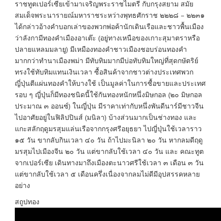
ราชทูตเปอร์เซียเข้ามาเจริญพระราชไมตรี กับกรุงสยาม สมัย
สมเด็จพระนารายณ์มหาราชระหว่างพุทธศักราช ๒๒๒๘ – ๒๒๓๑
ได้กล่าวอ้างคำบอกเล่าของพวกพ่อค้านักเดินเรือและชาวพื้นเมือง
ว่าลังกามีทองคำเมืองอาเต๊ะ (อยู่ทางเหนือของเกาะสุมาตราหรือ
ปลายแหลมมลายู) มีเหมืองทองคำชาวเมืองชอบร่อนทองคำ
มากกว่าทำนาเมืองพม่า มีทับทิมมากมีบ่อทับทิมใหญ่ที่สุดกษัตริย์
ทรงใช้ทับทิมแทนเงินเวลา ซื้อสินค้าจากชาวต่างประเทศพวก
ญี่ปุ่นตีแผ่นทองคำให้บางใช้ เป็นมูลค่าในการซื้อขายและประเทศ
รอบ ๆ ญี่ปุ่นก็มีทองชนิดนี้ใช้กันทองหนักหนึ่งมิษกอล (๒๐ มิษกอล
ประมาณ ๓ ออนซ์) ในญี่ปุ่น มีราคาเท่ากับหนึ่งพันดีนาร์มีชาวจีน
ไปอาศัยอยู่ในฟิลิปปินส์ (มนิลา) บ้างส่วนมากเป็นช่างทอง และ
แกะสลักฤดูมรสุมแล่นเรือจากกรุงศรีอยุธยา ไปญี่ปุ่นใช้เวลาราว
๑๕ วัน ขากลับกินเวลา ๔๐ วัน ถ้าไปมะนิลา ๒๐ วัน หากลมดีฤดู
มรสุมไปเมืองจีน ๒๐ วัน แต่ขากลับใช้เวลา ๔๐ วัน และ คณะทูต
จากเปอร์เซีย เดินทางมาถึงเมืองตะนาวศรีใช้เวลา ๓ เดือน ๓ วัน
แต่ขากลับใช้เวลา ๕ เดือนครึ่งเนื่องจากลมไม่ดีมีอุปสรรคหลาย
อย่าง
สถูปทอง