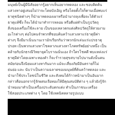
มนุษย์เป็นผู้มีนิสัยอยากรู้อยากเห็นอยากทดลอง และชอบคิดค้น
แสวงหาอยู่เสมอไม่ว่าจะโดยบังเอิญ หรือโดยตั้งใจก็ตามเมื่อพบแร่
ธาตุชนิดต่างๆ ก็นำมาทดลองเผาหรือนำมาถลุงเพื่อจะได้ตัวแร่
ธาตุแท้ซึ่ง ก็จะได้นำมาทำการหลอม หรือตีแผ่ทำเป็นรูปวัตถุ
สิ่งของเครื่องใช้ละลาย เป็นของเหลวตกแต่งศิลปวัตถุให้สวยงาม
อะไรต่างๆ ต่อไปคนจำพวกที่ชอบค้นคว้าแสวงหาแร่ธาตุมีค่า
ต่างๆ จึงมีมาเนิ่นนานเรามักเรียกกันว่าพวกนักเล่นแร่แปรธาตุ
ปรอท เป็นพวกแสวงหาโชคลาภแสวงหาโภคทรัพย์อย่างหนึ่ง เป็น
คล้ายกับนักธรณีวิทยายุคโบราณนั่นเอง ถ้าใครโชคดี พบแหล่งแร่
ธาตุมีค่าโดยเฉพาะทองคำ ก็จะร่ำรวยสุขสบายไปนานดังนั้นคน
สมัยก่อนจึงนิยมแสวงหากันมาก แม้จะเสี่ยงภัยมีอันตรายก็ไม่
ย่นย่อ และ นับว่าเป็นความฉลาดของมนุษย์ที่ค้นคว้าทดลอง และ
นำมาใช้ประโยชน์ในชีวิต และสังคมได้ก้าวหน้ามาเป็นอันมาก
กล่าวคือนอกจากรู้จักผสมเจือทองให้มีคุณสมบัติต่าง ๆ แล้วยังรู้จัก
นำทองมาทำเป็นเครื่องประดับตกแต่ง ทำเป็นภาชนะเครื่อง
ใช้สอยประเภทต่าง ๆ โดย ใช้เทคนิคหลายรูปแบบ