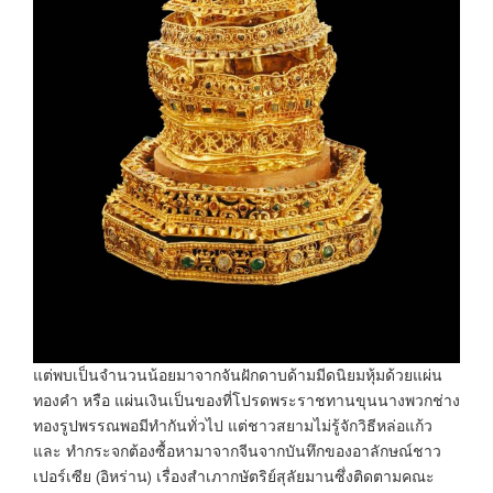
แต่พบเป็นจำนวนน้อยมาจากจันฝักดาบด้ามมีดนิยมหุ้มด้วยแผ่น
ทองคำ หรือ แผ่นเงินเป็นของที่โปรดพระราชทานขุนนางพวกช่าง
ทองรูปพรรณพอมีทำกันทั่วไป แต่ชาวสยามไม่รู้จักวิธีหล่อแก้ว
และ ทำกระจกต้องซื้อหามาจากจีนจากบันทึกของอาลักษณ์ชาว
เปอร์เซีย (อิหร่าน) เรื่องสำเภากษัตริย์สุลัยมานซึ่งติดตามคณะ