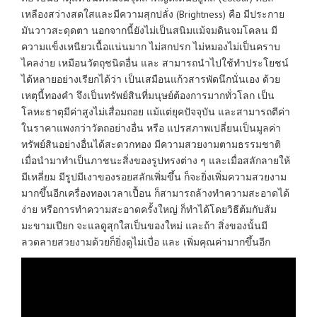
เหลืองสว่างสดใสและมีความสุกปลั่ง (Brightness) คือ มีประกาย
มันวาวสะดุดตา นอกจากนี้ยังไม่เป็นสนิมแม้จมดินจมโคลน มี
ความแข็งเหนียวเนื้อแน่นมาก ไม่สกปรก ไม่หมองไม่เป็นคราบ
ไคลง่าย เหมือนวัตถุชนิดอื่น และ สามารถนำไปใช้ทำประโยชน์
ได้หลายอย่างเรียกได้ว่า เป็นเสมือนแก้วสารพัดนึกนั่นเอง ด้วย
เหตุนี้ทองคำ จึงเป็นทรัพย์สินที่มนุษย์ต้องการมากทั่วโลก เป็น
โลหะธาตุมีค่าสูงไม่เสื่อมถอย แม้แต่ยุคปัจจุบัน และสามารถตีค่า
ในราคาแพงกว่าวัตถอย่างอื่น หรือ แปรสภาพเปลี่ยนเป็นมูลค่า
ทรัพย์สินอย่างอื่นได้สะดวกทอง มีความสวยงามตามธรรมชาติ
เมื่อนำมาทำเป็นภาชนะสิ่งของรูปทรงต่าง ๆ และเมื่อสลักลายให้
มีเหลี่ยม มีรูปมีเงาของรอยสลักเพิ่มขึ้น ก็จะยิ่งเพิ่มความสวยงาม
มากขึ้นอีกเครื่องทองเวลาเปื้อน ก็สามารถล้างทำความสะอาดได้
ง่าย หรือการทำความสะอาดครั้งใหญ่ ก็ทำได้โดยวิธีต้มกับส้ม
มะขามเปียก จะแลดูสุกใสเป็นของใหม่ และถ้า สิ่งของนั้นมี
ลวดลายสวยงามด้วยก็ยิ่งดูไม่เบื่อ และ เพิ่มคุณค่ามากขึ้นอีก