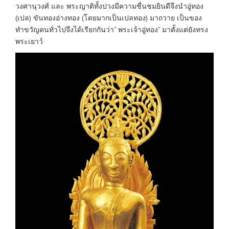
วงศานุวงศ์ และ พระญาติทั้งปวงมีความชื่นชมยินดีจึงนำอู่ทอง
(เปล) ขันทองอ่างทอง (โดยมากเป็นเปลทอง) มาถวาย เป็นของ
ทำขวัญคนทั่วไปจึงได้เรียกกันว่า“ พระเจ้าอู่ทอง” มาตั้งแต่ยังทรง
พระเยาว์