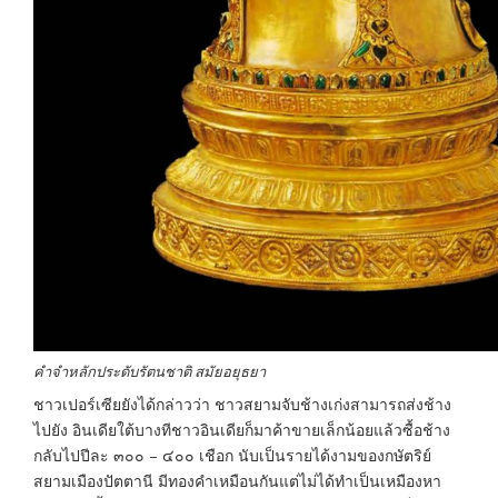
คำจำหลักประดับรัตนชาติ สมัยอยุธยา
ชาวเปอร์เซียยังได้กล่าวว่า ชาวสยามจับช้างเก่งสามารถส่งช้าง
ไปยัง อินเดียใต้บางทีชาวอินเดียก็มาค้าขายเล็กน้อยแล้วซื้อช้าง
กลับไปปีละ ๓๐๐ – ๔๐๐ เชือก นับเป็นรายได้งามของกษัตริย์
สยามเมืองปัตตานี มีทองคำเหมือนกันแต่ไม่ได้ทำเป็นเหมืองหา