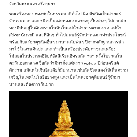
จังหวัดพระนครศรีอยุธยา
ชมเครื่องทอง ทองพบในธรรมชาติทั่วไป คือ มีชนิดเป็นสายแร่
จำนวนมาก และชนิดเป็นเศษทองกระจายอยู่เป็นห่างๆ ไม่มากนัก
ทองมีปนอยู่ในดินทรายในหินในแม่น้ำลำธารตามกรวด แม่น้ำ
(River Gravel) และที่อื่นๆ ทั่วไปมนุษย์รู้จักนำทองมาทำประโยชน์
พร้อมกับแร่ธาตุชนิดอื่นๆ มานานนับพันๆ ปีจากหลักฐานการนำ
มาใช้ในงานศิลปะ และ ทำเป็นเครื่องประดับภาชนะเครื่อง
ใช้สอยในประเทศอียิปต์อัสสีเรียนอีทรุสกัน ฯลฯ ครั้งโบราณใน
ตะวันออกกลางเชื่อกันว่ามีมาตั้งแต่คราว ๓,๑๐๐ ปีก่อนคริสต์
ศักราช แม้แต่ในจีนอินเดียก็มีมานานเช่นกันซึ่งแสดงให้เห็นความ
เจริญในเทคโนโลยีอย่างสูง และเป็นโลหะธาตุที่มนุษย์รู้จักมา
นานและต้องการกันมาก