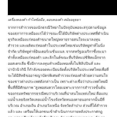
เครื่องทองคำ กำไลข้อมือ , ผอบทองคำ สมัยอยุธยา
จากการสำรวจของนักธรณีวิทยาในปัจจุบันพอจะสรุปตามข้อมูล
ของสภาการเหมืองแร่ได้ว่าขณะนี้ได้มีบริษัทต่างประเทศที่ดำเนิน
ธุรกิจเหมืองแร่ทองคำขนาดใหญ่หลายรายสนใจจะมาลงทุน
สำรวจ และผลิตแร่ทองคำในประเทศไทยเช่นบริษัทยูท่าห์ไมนิ่ง
จำกัด บริษัทยูท่าห์อินเตอร์เนชั่นแนล. จากสหรัฐอเมริกาซึ่งจะมา
ทำทั้งเหมืองแร่ทองคำ และลิกในต์ขณะที่บริษัทแปซิฟิคแอ็กจาก
ออสเตรเลีย ซึ่งมีการลงทุนทำเหมืองทองทั้งในฟิลิปปินส์ และ
ปาปัวนิวกินี ก็กำลังขอจดทะเบียนจัดตั้งบริษัทในประเทศไทยเพื่อที่
จะได้มีสิทธิขออาชญาบัตรพิเศษสำรวจแร่ทองคำด้วยความสนใจ
ของชาวต่างประเทศดังกล่าวเป็น เพราะต่างเชื่อว่าประเทศไทยมี
พื้นที่ที่มีศักยภาพ “สูงพอสมควรโดยเฉพาะจากการสำรวจขั้นต้น
ของกรมทรัพยากรธรณีพบว่าบริเวณที่น่าสนใจแหล่งใหม่ คือแถบ
แม่น้ำเลยจังหวัดเลยแม่น้ำโขงจังหวัดหนองคายนอกจากนั้นมีที่
บริเวณ อำเภอเถิน อำเภอวังเหนือ จังหวัดลำปาง ส่วนที่ได้สำรวจ
แล้ว และ เตรียมให้เอกชนเข้าดำเนินการภายหลังประกาศกฎ