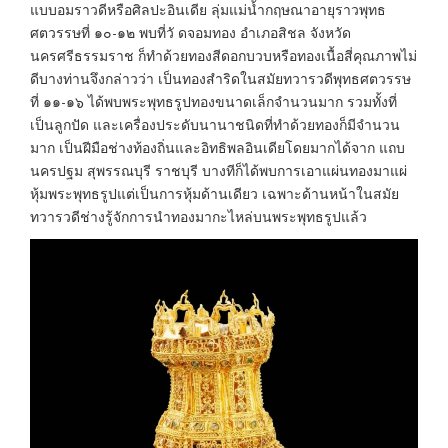
แบบอมราวดีหรือศิลปะอินเดีย ลุ่มแม่น้ำกฤษณาอายุราวพุทธ
ศตวรรษที่ ๑๐-๑๒ พบที่วั ดจอมทอง อำเภอสิชล จังหวัด
นครศรีธรรมราช ก็ทำด้วยทองสีดอกบวบหรือทองเนื้อสี่คุณภาพไม่
ดีบางท่านจึงกล่าวว่า เป็นทองสำริดในสมัยทวารวดีพุทธศตวรรษ
ที่ ๑๑-๑๖ ได้พบพระพุทธรูปทองขนาดเล็กจำนวนมาก รวมทั้งที่
เป็นลูกปัด และเครื่องประดับนานาชนิดที่ทำด้วยทองก็มีจำนวน
มาก เป็นฝีมือช่างท้องถิ่นและอิทธิพลอินเดียโดยมากได้จาก แถบ
นครปฐม สุพรรณบุรี ราชบุรี บางทีก็ได้พบการเอาแผ่นทองมาแผ่
หุ้มพระพุทธรูปแต่เป็นการหุ้มด้านเดียว เฉพาะด้านหน้าในสมัย
ทวารวดีช่างรู้จักการนำทองมากะไหล่บนพระพุทธรูปแล้ว