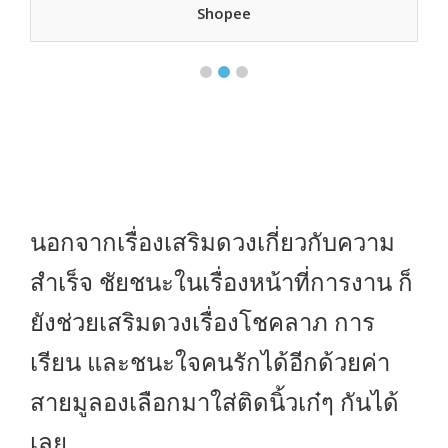
Ebay
นอกจากเรื่องเสริมดวงเกี่ยวกับความ
สำเร็จ ชัยชนะในเรื่องหน้าที่การงาน ก็
ยังช่วยเสริมดวงเรื่องโชคลาภ การ
เรียน และชนะใจคนรักได้อีกด้วยค่า
สายมูลองเลือกมาใส่ติดนิ้วเก๋ๆ กันได้
เลย