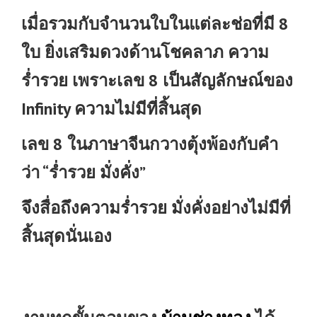
เมื่อรวมกับจำนวนใบในแต่ละช่อที่มี 8
ใบ ยิ่งเสริมดวงด้านโชคลาภ ความ
ร่ำรวย
เพราะเลข 8 เป็นสัญลักษณ์ของ
Infinity ความไม่มีที่สิ้นสุด
เลข 8 ในภาษาจีนกวางตุ้งพ้องกับคำ
ว่า “ร่ำรวย มั่งคั่ง”
จึงสื่อถึงความร่ำรวย มั่งคั่งอย่างไม่มีที่
สิ้นสุดนั่นเอง