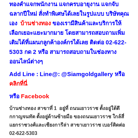
ทองคำแจกพนักงาน แจกครบอายุงาน แจกจับ
ฉลากปีใหม่ สั่งทำพิเศษได้เลยในรูปแบบ บริษัทคุณ
เอง
บ้านช่างทอง
ของเรามีสินค้าและบริการให้
เลือกเยอะแยะมากมาย โดยสามารถสอบถามเพิ่ม
เติมได้ที่แผนกลูกค้าองค์กรได้เลย ติดต่อ 02-622-
5303 กด 2 หรือ สามารถสอบถามในช่องทาง
ออนไลน์ต่างๆ
Add Line : Line@: @Siamgoldgallery หรือ
คลิกที่นี่
หรือ
Facebook
บ้านช่างทอง สาขาที่ 1 อยู่ที่ ถนนเยาวราช ตั้งอยู่ใต้ตึ
กกาญจนทัต ตั้งอยู่ด้านซ้ายมือ ของถนนเยาวราช ใกล้สี่
แยกราชวงศ์และเชียงการีล่า สาขาเยาวราช
เบอร์ติดต่อ
02-622-5303