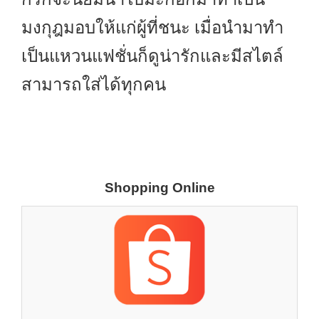
มงกุฎมอบให้แก่ผู้ที่ชนะ เมื่อนำมาทำ
เป็นแหวนแฟชั่นก็ดูน่ารักและมีสไตล์
สามารถใส่ได้ทุกคน
Shopping Online