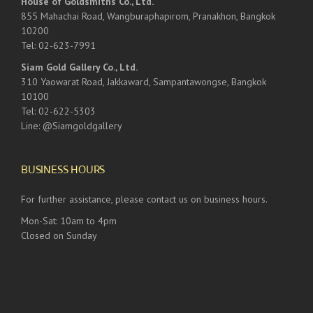
House of Goldsmiths Co., Ltd.
855 Mahachai Road, Wangburaphapirom, Pranakhon, Bangkok
10200
Tel: 02-623-7991
Siam Gold Gallery Co., Ltd.
310 Yaowarat Road, Jakkaward, Sampantawongse, Bangkok
10100
Tel: 02-622-5303
Line: @Siamgoldgallery
BUSINESS HOURS
For further assistance, please contact us on business hours.
Mon-Sat: 10am to 4pm
Closed on Sunday