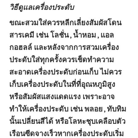
วิธีดูแลเครื่องประดับ
ขณะสวมใส่ควรหลีกเลี่ยงสัมผัสโดน
สารเคมี เช่น โลชั่น , น้ำหอม , แอล
กอฮลล์ และ
หลังจากการสวมเครื่อง
ประดับใส่ทุกครั้งควรเช็ดทำความ
สะอาดเครื่องประดับก่อนเก็บ
ไม่ควร
เก็บเครื่องประดับในที่ที่อุณหภูมิสูง
หรือสัมผัสแสงแดดแรง เพราะอาจ
ทำให้เครื่องประดับ เช่น พลอย , ทับทิม
นั้นเปลี่ยนสีได้ หรือโลหะชุบเคลือบตัว
เรือนซีดจางเร็ว
หากเครื่องประดับเริ่ม