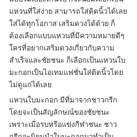
แหวนที่ใส่ง่าย สามารถใส่ติดนิ้วได้เลย
ใส่ได้ทุกโอกาส เสริมดวงได้ด้วย ก็
ต้องเลือกแบบแหวนที่มีความหมายดีๆ
ใครที่อยากเสริมดวงเกี่ยวกับความ
สำเร็จและชัยชนะ ก็เลือกเป็นแหวนใบ
มะกอกเป็นไอเทมแฟชั่นใส่ติดนิ้วโดย
ไม่ดูแก่ได้เลย
แหวนใบมะกอก มีที่มาจากชาวกรีก
โดยจะเป็นสัญลักษณ์ของชัยชนะ
เพราะเมื่อรบหรือแข่งกีฬาชนะ ชาว
กรีกจะนิยมนำใบมะกอกมาทำเป็น