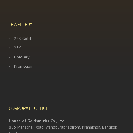
JEWELLERY
24K Gold
23K
Goldlery
Promotion
CORPORATE OFFICE
House of Goldsmiths Co., Ltd.
855 Mahachai Road, Wangburaphapirom, Pranakhon, Bangkok