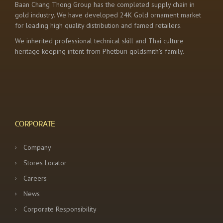
Baan Chang Thong Group has the completed supply chain in
gold industry. We have developed 24K Gold ornament market
for leading high quality distribution and famed retailers.
We inherited professional technical skill and Thai culture
heritage keeping intent from Phetburi goldsmith’s family.
CORPORATE
Company
Stores Locator
Careers
News
Corporate Responsibility