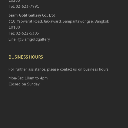
10200
Tel: 02-623-7991
Siam Gold Gallery Co., Ltd.
310 Yaowarat Road, Jakkaward, Sampantawongse, Bangkok
10100
Tel: 02-622-5303
Line: @Siamgoldgallery
BUSINESS HOURS
For further assistance, please contact us on business hours.
Mon-Sat: 10am to 4pm
Closed on Sunday