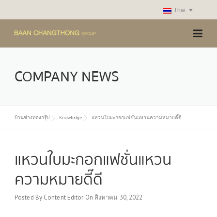
Skip
Thai
to
content
COMPANY NEWS
บ้านช่างทองกรุ๊ป
Knowledge
แหวนใบมะกอกแฟชั่นแหวนความหมายดี๊ดี
แหวนใบมะกอกแฟชั่นแหวน
ความหมายดี๊ดี
Posted By
Content Editor
On
สิงหาคม 30, 2022