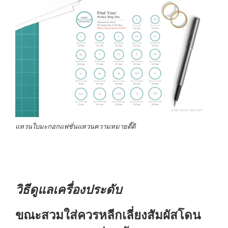
แหวนใบมะกอกแฟชั่นแหวนความหมายดี๊ดี
วิธีดูแลเครื่องประดับ
ขณะสวมใส่ควรหลีกเลี่ยงสัมผัสโดน