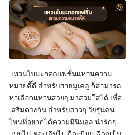
แหวนใบมะกอกแฟชั่นแหวนความ
หมายดี๊ดี สำหรับสายมูเตลู ก็สามารถ
หาเลือกแหวนสวยๆ มาสวมใส่ได้ เพื่อ
เสริมดวงกัน สำหรับสาวๆ วัยรุ่นคน
ไหนที่อยากได้ความมินิมอล น่ารักๆ
แบบไม่เยอะเกินไป ก็จะนิยมเลือกเป็น