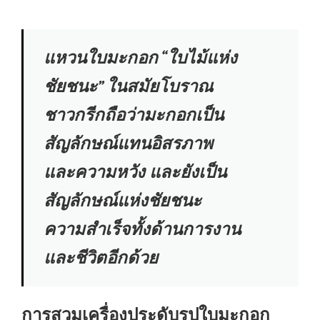
แหวนใบมะกอก “ใบไม้แห่ง
ชัยชนะ” ในสมัยโบราณ
ชาวกรีกถือว่ามะกอกเป็น
สัญลักษณ์แทนอิสรภาพ
และความหวัง และยังเป็น
สัญลักษณ์แห่งชัยชนะ
ความสำเร็จทั้งด้านการงาน
และชีวิตอีกด้วย
การสวมเครื่องประดับรูปใบมะกอก