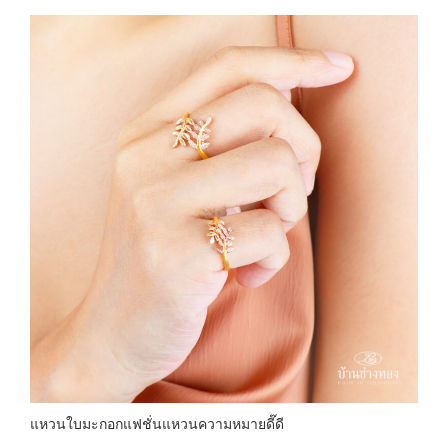
แหวนใบมะกอกแฟชั่นแหวนความหมายดี๊ดี