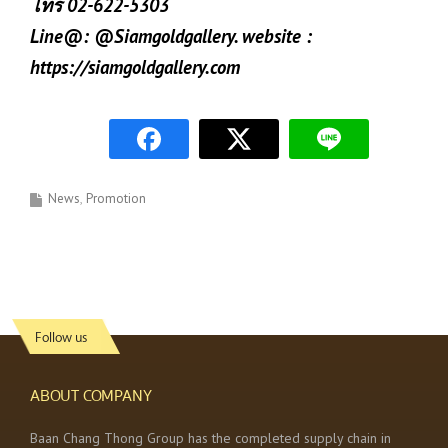
โทร 02-622-5303
Line@: @Siamgoldgallery. website :
https://siamgoldgallery.com
News
Promotion
Follow us
ABOUT COMPANY
Baan Chang Thong Group has the completed supply chain in