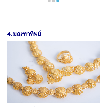
4. มณฑาทิพย์