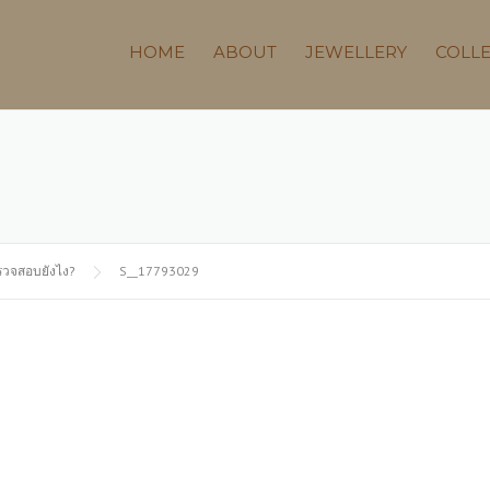
HOME
ABOUT
JEWELLERY
COLL
 ตรวจสอบยังไง?
S__17793029